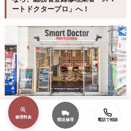
ートドクタープロ」へ！
ここまで「Apple以外でiPhone修理を依頼する3つの選択
修理料金
肢」と「失敗しない7つの基準」をお伝えしましたが、
私
郵送修理
電話で相談
たちスマートドクタープロは、すべての基準を高い水準で