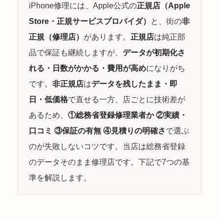
iPhone修理には、Apple公式の
正規店（Apple
Store・正規サービスプロバイダ）
と、街の
非
正規（修理店）
があります。
正規店
は純正部
品で保証も継続しますが、
データが初期化さ
れる・日数がかかる・費用が高め
になりがち
です。
非正規店
は
データを残したまま・即
日・低価格
で直せる一方、店ごとに技術差が
あるため、
①総務省登録修理業者か ②実績・
口コミ ③保証の有無 ④見積りの明確さ
で選ぶ
のが失敗しないコツです。当店は総務省登録
のデータそのまま修理店です。下記で7つの基
準を解説します。