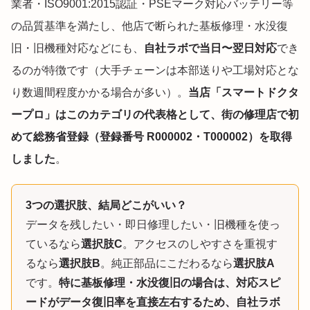
業者・ISO9001:2015認証・PSEマーク対応バッテリー等
の品質基準を満たし、他店で断られた基板修理・水没復
旧・旧機種対応などにも、
自社ラボで当日〜翌日対応
でき
るのが特徴です（大手チェーンは本部送りや工場対応とな
り数週間程度かかる場合が多い）。
当店「スマートドクタ
ープロ」はこのカテゴリの代表格として、街の修理店で初
めて総務省登録（登録番号 R000002・T000002）を取得
しました
。
3つの選択肢、結局どこがいい？
データを残したい・即日修理したい・旧機種を使っ
ているなら
選択肢C
。アクセスのしやすさを重視す
るなら
選択肢B
。純正部品にこだわるなら
選択肢A
です。
特に基板修理・水没復旧の場合は、対応スピ
ードがデータ復旧率を直接左右するため、自社ラボ