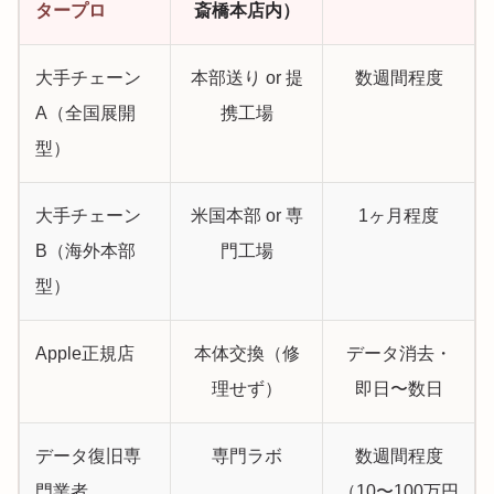
タープロ
斎橋本店内）
大手チェーン
本部送り or 提
数週間程度
A（全国展開
携工場
型）
大手チェーン
米国本部 or 専
1ヶ月程度
B（海外本部
門工場
型）
Apple正規店
本体交換（修
データ消去・
理せず）
即日〜数日
データ復旧専
専門ラボ
数週間程度
門業者
（10〜100万円