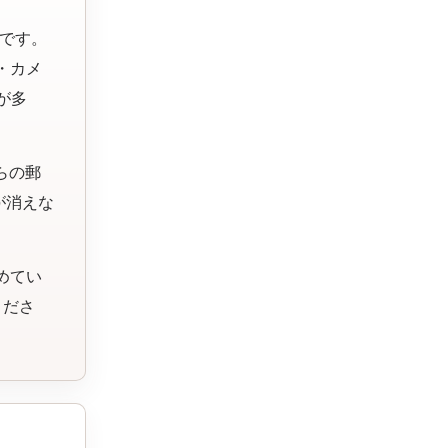
です。
・カメ
が多
らの郵
が消えな
めてい
くださ