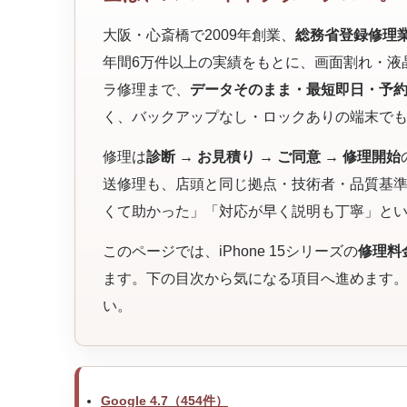
大阪・心斎橋で2009年創業、
総務省登録修理業者（
年間6万件以上の実績をもとに、画面割れ・液
ラ修理まで、
データそのまま・最短即日・予
く、バックアップなし・ロックありの端末で
修理は
診断 → お見積り → ご同意 → 修理開始
送修理も、店頭と同じ拠点・技術者・品質基準で
くて助かった」「対応が早く説明も丁寧」と
このページでは、iPhone 15シリーズの
修理料
ます。下の目次から気になる項目へ進めます
い。
Google 4.7（454件）