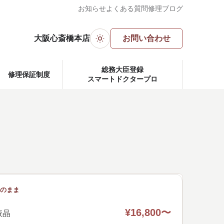
お知らせ
よくある質問
修理ブログ
大阪心斎橋本店
お問い合わせ
ダークモード
総務大臣登録
修理保証制度
スマートドクタープロ
のまま
¥16,800〜
液晶