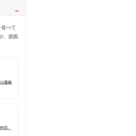
を並べて
や、原因
は基板
対応。