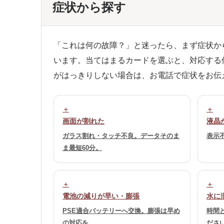
症状から探す
「これは何の故障？」と迷ったら、まず症状から探
います。当てはまるカードを選ぶと、対応する
がはっきりしない場合は、お電話で症状をお伝
画面が割れた
液晶
ガラス割れ・タッチ不良。データそのま
表示
ま最短60分。
電池の減りが早い・膨張
水に
PSE適合バッテリーへ交換。膨張は早め
時間
の対応を。
ださ