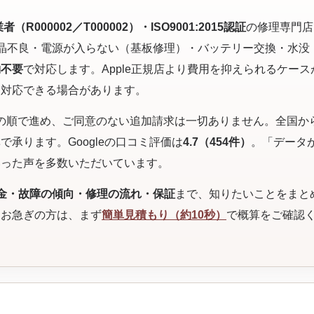
R000002／T000002）・ISO9001:2015認証
の修理専門店
晶不良・電源が入らない（基板修理）・バッテリー交換・水没
約不要
で対応します。Apple正規店より費用を抑えられるケース
も対応できる場合があります。
の順で進め、ご同意のない追加請求は一切ありません。全国か
承ります。Googleの口コミ評価は
4.7（454件）
。「データ
いった声を多数いただいています。
金・故障の傾向・修理の流れ・保証
まで、知りたいことをまと
。お急ぎの方は、まず
簡単見積もり（約10秒）
で概算をご確認