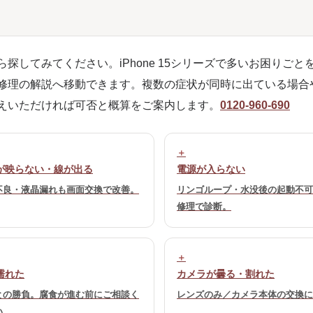
してみてください。iPhone 15シリーズで多いお困りごと
修理の解説へ移動できます。複数の症状が同時に出ている場合
えいただければ可否と概算をご案内します。
0120-960-690
が映らない・線が出る
電源が入らない
不良・液晶漏れも画面交換で改善。
リンゴループ・水没後の起動不可
修理で診断。
濡れた
カメラが曇る・割れた
との勝負。腐食が進む前にご相談く
レンズのみ／カメラ本体の交換に
い。