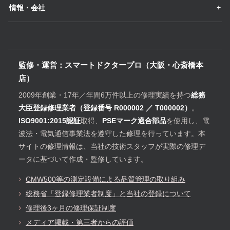
情報・会社
監修・運営：スマートドクタープロ（大阪・心斎橋本
店）
2009年創業・17年／年間6万件以上の修理実績を持つ
総務
大臣登録修理業者（登録番号 R000002 ／ T000002）
。
ISO9001:2015認証
取得、
PSEマーク適合部品
を使用し、電
波法・電気通信事業法を遵守した修理を行っています。本
サイトの修理情報は、当社の技術スタッフが実際の修理デ
ータに基づいて作成・監修しています。
CMW500等の測定設備による品質管理の取り組み
総務省「登録修理業者制度」と当社の登録について
修理後3ヶ月の修理保証制度
メディア掲載・第三者からの評価