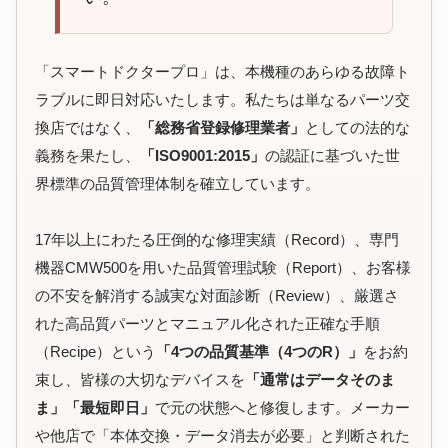
「スマートドクタープロ」は、本機種のあらゆる故障ト
ラブルに即日対応いたします。私たちは単なるパーツ交
換店ではなく、
「総務省登録修理業者」
としての法的な
義務を果たし、
「ISO9001:2015」
の認証に基づいた世
界標準の品質管理体制を確立しています。
17年以上にわたる圧倒的な修理実績（Record）、専門
機器CMW500を用いた品質管理試験（Report）、お客様
の不安を解消する誠実な対面診断（Review）、厳選さ
れた高品質パーツとマニュアル化された正確な手順
（Recipe）という
「4つの品質基準（4つのR）」
をお約
束し、皆様の大切なデバイスを
「通常はデータそのま
ま」「最短即日」
で元の状態へと修復します。メーカー
や他店で「本体交換・データ消去が必要」と判断された