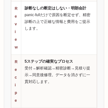
診断なしの断定はしない・明朗会計
R
panic-fullだけで原因を断定せず、精密
e
診断の上で正確な情報と費用をご提示
v
します。
i
e
w
5ステップの確実なプロセス
R
受付→解析確認→精密診断→見積り提
e
示→同意後修理。データを消さずに一
c
貫対応します。
i
p
e