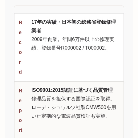
17年の実績・日本初の総務省登録修理
R
業者
e
2009年創業。年間6万件以上の修理実
c
績。登録番号R000002 / T000002。
o
r
d
ISO9001:2015認証に基づく品質管理
R
修理品質を担保する国際認証を取得。
e
ローデ・シュワルツ社製CMW500を用
p
いた定期的な電波品質検証も実施。
o
rt