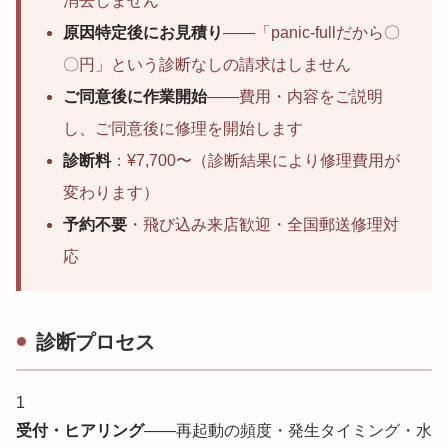
消去しません
原因特定後にお見積り
——「panic-fullだから〇
〇円」という診断なしの請求はしません
ご同意後に作業開始
——費用・内容をご説明
し、ご同意後に修理を開始します
診断料
：¥7,700〜（診断結果により修理費用が
変わります）
予約不要
・飛び込み来店歓迎・全国郵送修理対
応
診断プロセス
1
受付・ヒアリング
——再起動の頻度・発生タイミング・水