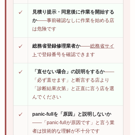
見積り提示・同意後に作業を開始する
✓
か
——事前確認なしに作業を始める店
は危険です
総務省登録修理業者か
——
総務省サイ
✓
ト
で登録番号を確認できます
「直せない場合」の説明をするか
——
✓
「必ず直せます」と断言する店より
「診断結果次第」と正直に言う店を選
んでください
panic-fullを「原因」と説明しないか
✓
——「panic-fullが原因です」と言う業
者は技術的な理解が不十分です