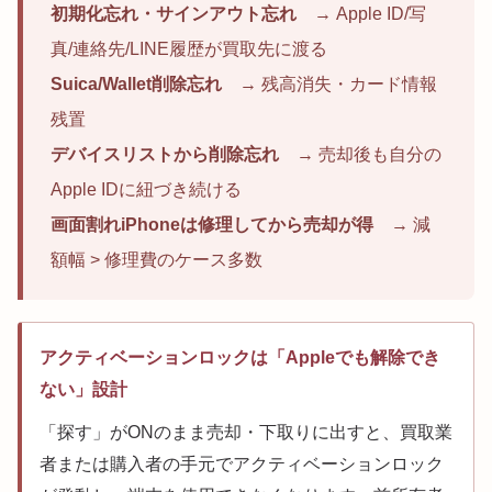
初期化忘れ・サインアウト忘れ
→ Apple ID/写
真/連絡先/LINE履歴が買取先に渡る
Suica/Wallet削除忘れ
→ 残高消失・カード情報
残置
デバイスリストから削除忘れ
→ 売却後も自分の
Apple IDに紐づき続ける
画面割れiPhoneは修理してから売却が得
→ 減
額幅 > 修理費のケース多数
アクティベーションロックは「Appleでも解除でき
ない」設計
「探す」がONのまま売却・下取りに出すと、買取業
者または購入者の手元でアクティベーションロック