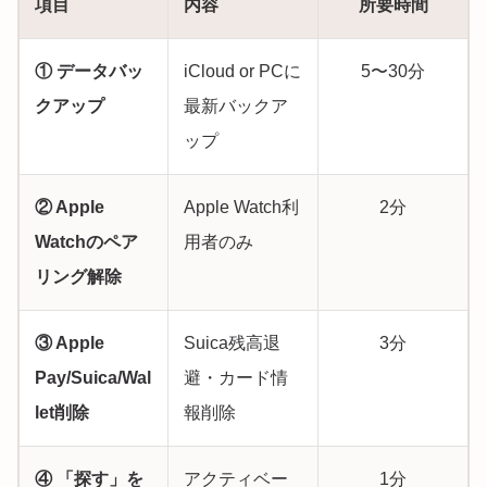
項目
内容
所要時間
① データバッ
iCloud or PCに
5〜30分
クアップ
最新バックア
ップ
② Apple
Apple Watch利
2分
Watchのペア
用者のみ
リング解除
③ Apple
Suica残高退
3分
Pay/Suica/Wal
避・カード情
let削除
報削除
④ 「探す」を
アクティベー
1分