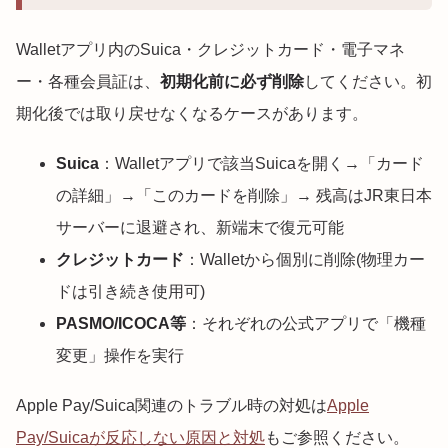
Walletアプリ内のSuica・クレジットカード・電子マネ
ー・各種会員証は、
初期化前に必ず削除
してください。初
期化後では取り戻せなくなるケースがあります。
Suica
：Walletアプリで該当Suicaを開く→「カード
の詳細」→「このカードを削除」→ 残高はJR東日本
サーバーに退避され、新端末で復元可能
クレジットカード
：Walletから個別に削除(物理カー
ドは引き続き使用可)
PASMO/ICOCA等
：それぞれの公式アプリで「機種
変更」操作を実行
Apple Pay/Suica関連のトラブル時の対処は
Apple
Pay/Suicaが反応しない原因と対処
もご参照ください。