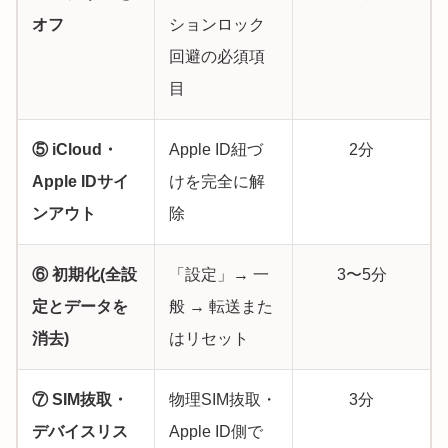
オフ
ションロック
回避の必須項
目
⑤ iCloud・
Apple ID紐づ
2分
Apple IDサイ
けを完全に解
ンアウト
除
⑥ 初期化(全設
「設定」→ 一
3〜5分
定とデータを
般 → 転送また
消去)
はリセット
⑦ SIM抜取・
物理SIM抜取・
3分
デバイスリス
Apple ID側で