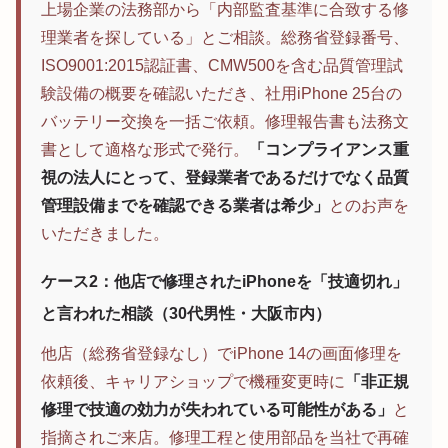
上場企業の法務部から「内部監査基準に合致する修
理業者を探している」とご相談。総務省登録番号、
ISO9001:2015認証書、CMW500を含む品質管理試
験設備の概要を確認いただき、社用iPhone 25台の
バッテリー交換を一括ご依頼。修理報告書も法務文
書として適格な形式で発行。
「コンプライアンス重
視の法人にとって、登録業者であるだけでなく品質
管理設備までを確認できる業者は希少」
とのお声を
いただきました。
ケース2：他店で修理されたiPhoneを「技適切れ」
と言われた相談（30代男性・大阪市内）
他店（総務省登録なし）でiPhone 14の画面修理を
依頼後、キャリアショップで機種変更時に
「非正規
修理で技適の効力が失われている可能性がある」
と
指摘されご来店。修理工程と使用部品を当社で再確