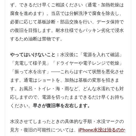
ず、できるだけ早くご相談ください（通電・加熱乾燥は
腐食を進めます）。当店では分解洗浄で腐食を除去し、
必要に応じて基板診断・部品交換を行い、データ保持で
の復旧を目指します。耐水仕様でもパッキン劣化で浸水
するため油断は禁物です。
やってはいけないこと：
水没後に「電源を入れて確認」
「充電して様子見」「ドライヤーや電子レンジで乾燥」
「振って水を出す」——これらはすべて状態を悪化させ
ます。通電はショートを、加熱は基板の変形を招きま
す。お風呂・トイレ・海・雨など、どんな水濡れでも対
応しますので、電源を切ったままできるだけ早くお持ち
ください。
早さが復旧率を左右します。
水没させてしまったときの具体的な手順・水没マークの
見方・復旧の可能性については、
iPhone水没は治るのか