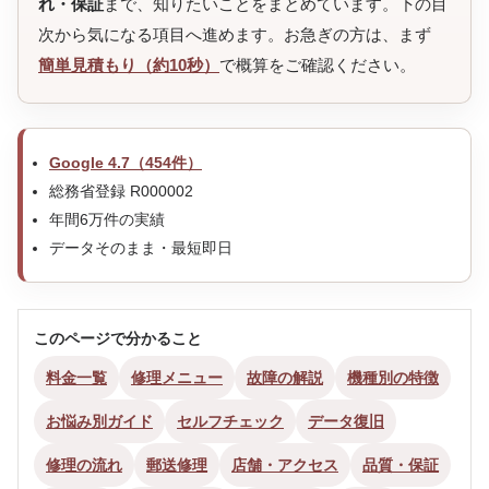
れ・保証
まで、知りたいことをまとめています。下の目
次から気になる項目へ進めます。お急ぎの方は、まず
簡単見積もり（約10秒）
で概算をご確認ください。
Google 4.7（454件）
総務省登録 R000002
年間6万件の実績
データそのまま・最短即日
このページで分かること
料金一覧
修理メニュー
故障の解説
機種別の特徴
お悩み別ガイド
セルフチェック
データ復旧
修理の流れ
郵送修理
店舗・アクセス
品質・保証