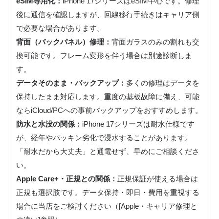
eSIM専用化：
iPhone 17シリーズはeSIM中心です。修理
後に通信を確認しますが、回線移行手続きはキャリア側
で必要な場合があります。
背面（バックパネル）修理：
背面ガラスのみの割れも交
換可能です。フレーム変形を伴う場合は別途診断しま
す。
データそのまま・バックアップ：
多くの修理はデータを
保持したまま対応します。重度の基板故障に備え、可能
ならiCloud/PCへの事前バックアップをおすすめします。
防水と水没の関係：
iPhone 17シリーズは耐水仕様です
が、経年やパッキン劣化で浸水することがあります。
「耐水だから大丈夫」と通電せず、早めにご相談くださ
い。
Apple Care+・正規との関係：
正規保証が使える場合は
正規も選択肢です。データ保持・即日・費用を重視する
場合に当店をご検討ください（[Apple・キャリア修理と