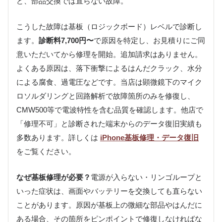
ど、部品交換では直らない故障。
こうした故障は基板（ロジックボード）レベルで診断し
ます。
診断料7,700円〜
で原因を特定し、お見積りにご同
意いただいてから修理を開始。追加請求はありません。
よくある原因は、落下衝撃によるはんだクラック、水分
による腐食、過電圧などです。当店は顕微鏡下のマイク
ロソルダリングと回路解析で故障箇所のみを修復し、
CMW500等で電波特性を含む品質を確認します。他店で
「修理不可」と診断された端末からのデータ復旧実績も
多数あります。詳しくは
iPhone基板修理・データ復旧
をご覧ください。
なぜ基板修理が必要？
電源が入らない・リンゴループと
いった症状は、画面やバッテリーを交換しても直らない
ことがあります。原因が基板上の微細な部品やはんだに
ある場合、その箇所をピンポイントで修復しなければな