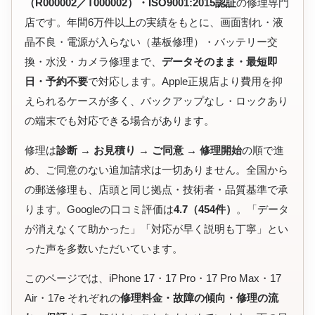
（R000002／T000002）・ISO9001:2015認証
の修理専門
店です。年間6万件以上の実績をもとに、画面割れ・液
晶不良・電源が入らない（基板修理）・バッテリー交
換・水没・カメラ修理まで、
データそのまま・最短即
日・予約不要
で対応します。Apple正規店より費用を抑
えられるケースが多く、バックアップなし・ロックあり
の端末でも対応できる場合があります。
修理は
診断 → お見積り → ご同意 → 修理開始
の順で進
め、ご同意のない追加請求は一切ありません。全国から
の郵送修理も、店頭と同じ拠点・技術者・品質基準で承
ります。Googleの口コミ評価は
4.7（454件）
。「データ
が消えなくて助かった」「対応が早く説明も丁寧」とい
った声を多数いただいています。
このページでは、iPhone 17・17 Pro・17 Pro Max・17
Air・17e それぞれの
修理料金・故障の傾向・修理の流