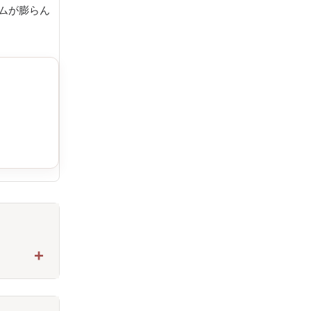
ームが膨らん
）