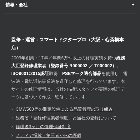
情報・会社
監修・運営：スマートドクタープロ（大阪・心斎橋本
店）
2009年創業・17年／年間6万件以上の修理実績を持つ
総務
大臣登録修理業者（登録番号 R000002 ／ T000002）
。
ISO9001:2015認証
取得、
PSEマーク適合部品
を使用し、電
波法・電気通信事業法を遵守した修理を行っています。本
サイトの修理情報は、当社の技術スタッフが実際の修理デ
ータに基づいて作成・監修しています。
CMW500等の測定設備による品質管理の取り組み
総務省「登録修理業者制度」と当社の登録について
修理後3ヶ月の修理保証制度
メディア掲載・第三者からの評価