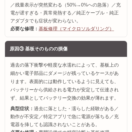
／残量表示が突然変わる（50%→0%への急落）／充
電が遅すぎる・異常発熱する／純正ケーブル・純正
アダプタでも症状が変わらない。
必要な修理：
基板修理（マイクロソルダリング）
原因③ 基板そのものの損傷
過去の落下衝撃や軽度な水濡れによって、基板上の
細かい電子部品にダメージが残っているケースがあ
ります。表面的には動作しているように見えても、
バッテリーから供給される電力が安定して伝達され
ず、結果としてバッテリー交換の効果が薄れます。
典型症状：
過去に落とした・濡らした経験がある／
動作が不安定／特定アプリで急に電源が落ちる／充
電器を挿しても認識されないことがある。