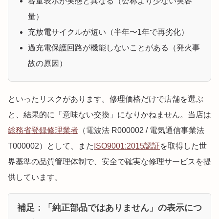
容量表示が実態と異なる（公称より少ない実容
量）
充放電サイクルが短い（半年〜1年で再劣化）
過充電保護回路が機能しないことがある（発火事
故の原因）
といったリスクがあります。修理価格だけで店舗を選ぶ
と、結果的に「意味ない交換」になりかねません。当店は
総務省登録修理業者
（電波法 R000002 / 電気通信事業法
T000002）として、また
ISO9001:2015認証
を取得した世
界基準の品質管理体制で、安全で確実な修理サービスを提
供しています。
補足：「純正部品ではありません」の表示につ