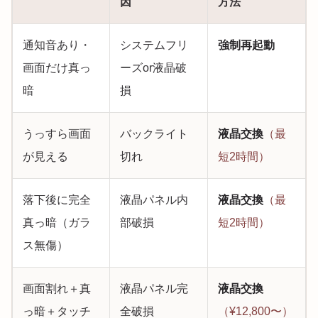
因
方法
通知音あり・
システムフリ
強制再起動
画面だけ真っ
ーズor液晶破
暗
損
うっすら画面
バックライト
液晶交換
（最
が見える
切れ
短2時間）
落下後に完全
液晶パネル内
液晶交換
（最
真っ暗（ガラ
部破損
短2時間）
ス無傷）
画面割れ＋真
液晶パネル完
液晶交換
っ暗＋タッチ
全破損
（¥12,800〜）