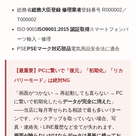
総務省
総務大臣登録 修理業者
登録番号 R000002／
T000002
ISO 9001
ISO9001:2015 認証取得
スマートフォンパ
ーツ輸入・修理
PSE
PSEマーク対応部品
電気用品安全法に適合
【最重要】PCに繋いで「復元」「初期化」「リカ
バリーモード」は絶対NG
「画面がつかない → 再起動しても直らない → PC
に繋いで初期化したら
データが完全に消えた
」
——当店に毎月寄せられる相談で最も多いパター
ンです。バックアップを取っていない場合、写
真・連絡先・LINE履歴など全てが失われます。
画面が映らないだけならデータは基板に残ってお