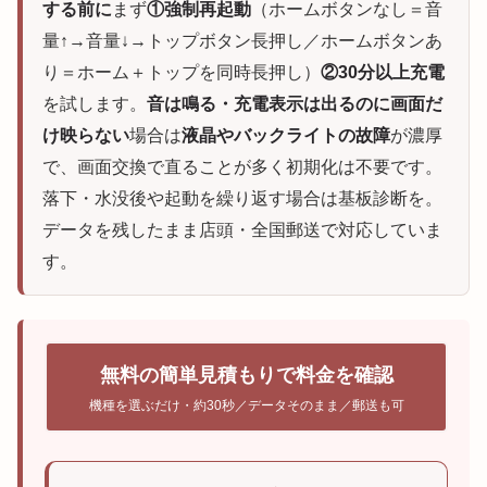
する前に
まず
①強制再起動
（ホームボタンなし＝音
量↑→音量↓→トップボタン長押し／ホームボタンあ
り＝ホーム＋トップを同時長押し）
②30分以上充電
を試します。
音は鳴る・充電表示は出るのに画面だ
け映らない
場合は
液晶やバックライトの故障
が濃厚
で、画面交換で直ることが多く初期化は不要です。
落下・水没後や起動を繰り返す場合は基板診断を。
データを残したまま店頭・全国郵送で対応していま
す。
無料の簡単見積もりで料金を確認
機種を選ぶだけ・約30秒／データそのまま／郵送も可