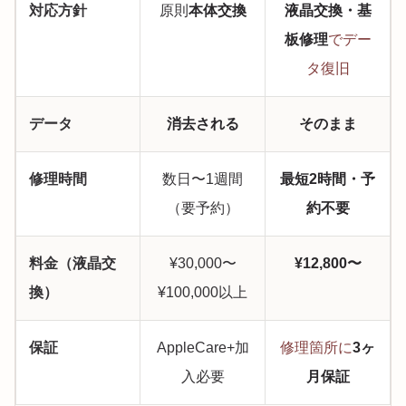
対応方針
原則
本体交換
液晶交換・基
板修理
でデー
タ復旧
データ
消去される
そのまま
修理時間
数日〜1週間
最短2時間・予
（要予約）
約不要
料金（液晶交
¥30,000〜
¥12,800〜
換）
¥100,000以上
保証
AppleCare+加
修理箇所に
3ヶ
入必要
月保証