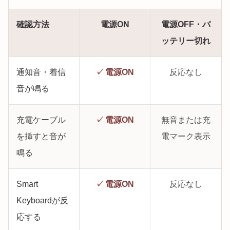
確認方法
電源ON
電源OFF・バ
ッテリー切れ
通知音・着信
✓
電源ON
反応なし
音が鳴る
充電ケーブル
✓
電源ON
無音または充
を挿すと音が
電マーク表示
鳴る
Smart
✓
電源ON
反応なし
Keyboardが反
応する