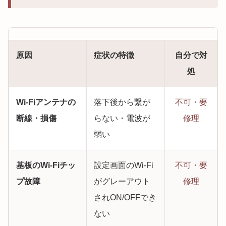
原因
症状の特徴
自分で対
処
Wi-Fiアンテナの
落下後から繋が
不可・要
断線・損傷
らない・電波が
修理
弱い
基板のWi-Fiチッ
設定画面のWi-Fi
不可・要
プ故障
がグレーアウト
修理
されON/OFFでき
ない