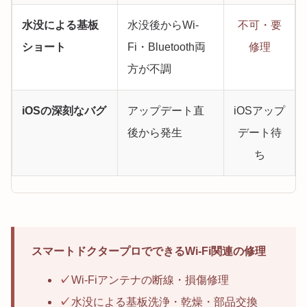
水没による基板
水没後からWi-
不可・要
ショート
Fi・Bluetooth両
修理
方が不調
iOSの深刻なバグ
アップデート直
iOSアップ
後から発生
デート待
ち
スマートドクタープロでできるWi-Fi関連の修理
✓
Wi-Fiアンテナの断線・損傷修理
✓
水没による基板洗浄・乾燥・部品交換