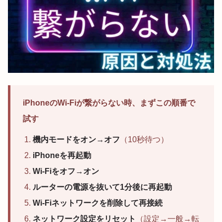
iPhoneのWi-Fiが繋がらない時、まずこの順番で
試す
機内モードをオン→オフ
（10秒待つ）
iPhoneを再起動
Wi-Fiをオフ→オン
ルーターの電源を抜いて1分後に再起動
Wi-Fiネットワークを削除して再接続
ネットワーク設定をリセット
（設定→一般→転