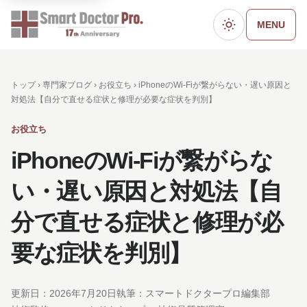
MENU
ダークモード
トップ ›
専門家ブログ
›
お役立ち
› iPhoneのWi-Fiが繋がらない・遅い原因と
対処法【自分で直せる症状と修理が必要な症状を判別】
お役立ち
iPhoneのWi-Fiが繋がらな
い・遅い原因と対処法【自
分で直せる症状と修理が必
要な症状を判別】
更新日：
2026年7月20日
執筆：スマートドクタープロ編集部