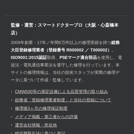
監修・運営：スマートドクタープロ（大阪・心斎橋本
店）
2009年創業・17年／年間6万件以上の修理実績を持つ
総務
大臣登録修理業者（登録番号 R000002 ／ T000002）
。
ISO9001:2015認証
取得、
PSEマーク適合部品
を使用し、電
波法・電気通信事業法を遵守した修理を行っています。本
サイトの修理情報は、当社の技術スタッフが実際の修理デ
ータに基づいて作成・監修しています。
CMW500等の測定設備による品質管理の取り組み
総務省「登録修理業者制度」と当社の登録について
修理後3ヶ月の修理保証制度
メディア掲載・第三者からの評価
運営会社情報・所在地
特定商取引法に基づく表記