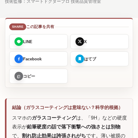
技術監修：
スマートドクタープロ 技術品質管理室
この記事を共有
LINE
X
Facebook
はてブ
コピー
結論（ガラスコーティングは意味ない？科学的根拠）
スマホの
ガラスコーティング
は、「9H」などの硬度
表示が
鉛筆硬度の話で落下衝撃への強さとは別物
で、
割れ防止効果は誇張されがち
です。薄い被膜の