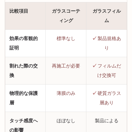
比較項目
ガラスコーテ
ガラスフィル
ィング
ム
効果の客観的
標準なし
✓
製品規格あ
証明
り
割れた際の交
再施工が必要
✓
フィルムだ
換
け交換可
物理的な保護
薄膜のみ
✓
硬質ガラス
層
層あり
タッチ感度へ
ほぼなし
製品による
の影響