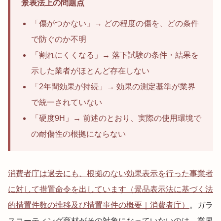
景表法上の問題点
「傷がつかない」→ どの程度の傷を、どの条件
で防ぐのか不明
「割れにくくなる」→ 落下試験の条件・結果を
示した業者がほとんど存在しない
「2年間効果が持続」→ 効果の測定基準が業界
で統一されていない
「硬度9H」→ 前述のとおり、実際の使用環境で
の耐傷性の根拠にならない
消費者庁は過去にも、根拠のない効果表示を行った事業者
に対して措置命令を出しています（景品表示法に基づく法
的措置件数の推移及び措置事件の概要｜消費者庁）
。ガラ
スコーティング商材がその対象になっていないのは、業界