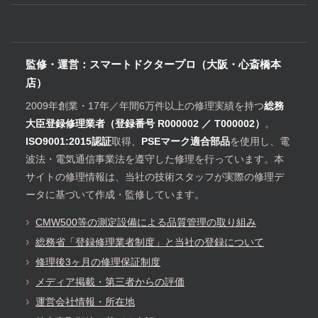
監修・運営：スマートドクタープロ（大阪・心斎橋本
店）
2009年創業・17年／年間6万件以上の修理実績を持つ
総務
大臣登録修理業者（登録番号 R000002 ／ T000002）
。
ISO9001:2015認証
取得、
PSEマーク適合部品
を使用し、電
波法・電気通信事業法を遵守した修理を行っています。本
サイトの修理情報は、当社の技術スタッフが実際の修理デ
ータに基づいて作成・監修しています。
CMW500等の測定設備による品質管理の取り組み
総務省「登録修理業者制度」と当社の登録について
修理後3ヶ月の修理保証制度
メディア掲載・第三者からの評価
運営会社情報・所在地