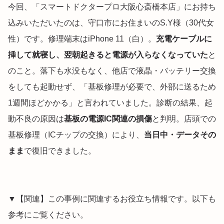
今回、「スマートドクタープロ大阪心斎橋本店」にお持ち
込みいただいたのは、守口市にお住まいのS.Y様（30代女
性）です。修理端末はiPhone 11（白）。
充電ケーブルに
挿して就寝し、翌朝起きると電源が入らなくなっていた
と
のこと。落下も水没もなく、他店で液晶・バッテリー交換
をしても起動せず、「基板修理が必要で、外部に送るため
1週間ほどかかる」と言われていました。診断の結果、起
動不良の原因は
基板の電源IC関連の損傷
と判明。店頭での
基板修理（ICチップの交換）により、
当日中・データその
まま
で復旧できました。
▼【関連】この事例に関連するお役立ち情報です。以下も
参考にご覧ください。