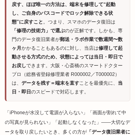
戻す、ほぼ唯一の方法は、端末を修理して“起動
し、ご自身のパスコードでロック解除できる状
態”に戻すこと
。つまり、スマホのデータ復旧は
「修理の技術力」で選ぶ
のが正解です。しかも、専
門のデータ復旧業者が
郵送・ラボ作業で数週間〜数
ヶ月
かかることもあるのに対し、当店は
修理して起
動させる方式のため、状態によっては当日・即日で
お戻し
できます。大阪・心斎橋のスマートドクター
プロ（総務省登録修理業者 R000002／T000002）
は、
データを残す＝端末を直す
ことを最優先に、
当
日・即日
のスピードで対応します。
「iPhoneが水没して電源が入らない」「画面が割れて中
の写真が見られない」「起動しなくなった」——大切なデ
ータを取り戻したいとき、多くの方が
「データ復旧業者に