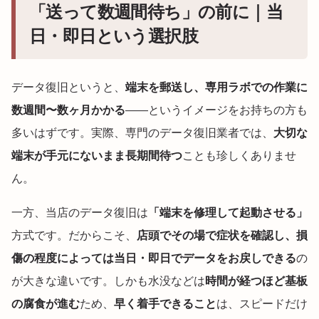
「送って数週間待ち」の前に｜当
日・即日という選択肢
データ復旧というと、
端末を郵送し、専用ラボでの作業に
数週間〜数ヶ月かかる
——というイメージをお持ちの方も
多いはずです。実際、専門のデータ復旧業者では、
大切な
端末が手元にないまま長期間待つ
ことも珍しくありませ
ん。
一方、当店のデータ復旧は
「端末を修理して起動させる」
方式です。だからこそ、
店頭でその場で症状を確認し、損
傷の程度によっては当日・即日でデータをお戻しできる
の
が大きな違いです。しかも水没などは
時間が経つほど基板
の腐食が進む
ため、
早く着手できること
は、スピードだけ