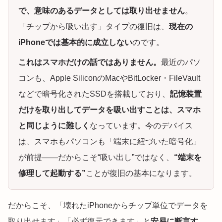
で、意味のあるデータとしては取り出せません
。
「チップから吸い出す」タイプの復旧は、
現在の
iPhoneでは基本的に成立しない
のです。
これはスマホだけの話ではありません。
最近のパソ
コンも、Apple SiliconのMacやBitLocker・FileVault
などで暗号化されたSSDを搭載しており、
記憶装置
だけを取り出してデータを吸い出すことは、スマホ
と同じように難しく
なっています。今のデバイス
は、スマホもパソコンも「端末に紐づいた暗号化」
が前提——だからこそ“吸い出し”ではなく、
“端末を
修理して起動する”
ことが復旧の基本になります。
だからこそ、「壊れたiPhoneからチップ単位でデータを
取り出せます」「必ず復元できます」と
安易に断言す