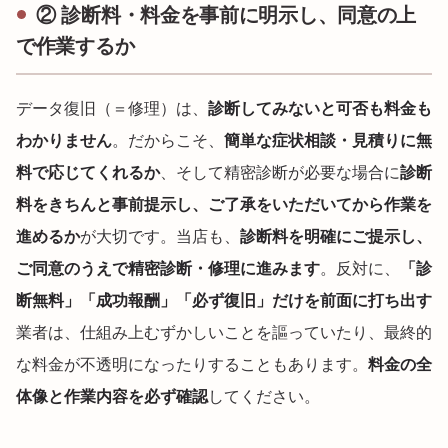
② 診断料・料金を事前に明示し、同意の上
で作業するか
データ復旧（＝修理）は、
診断してみないと可否も料金も
わかりません
。だからこそ、
簡単な症状相談・見積りに無
料で応じてくれるか
、そして精密診断が必要な場合に
診断
料をきちんと事前提示し、ご了承をいただいてから作業を
進めるか
が大切です。当店も、
診断料を明確にご提示し、
ご同意のうえで精密診断・修理に進みます
。反対に、
「診
断無料」「成功報酬」「必ず復旧」だけを前面に打ち出す
業者は、仕組み上むずかしいことを謳っていたり、最終的
な料金が不透明になったりすることもあります。
料金の全
体像と作業内容を必ず確認
してください。