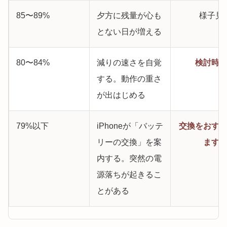
85〜89%
夕方に残量が心も
様子見
とない日が増える
80〜84%
減りの速さを自覚
検討時
する。動作の重さ
が出はじめる
79%以下
iPhoneが「バッテ
交換をおす
リーの交換」を案
ます
内する。突然の電
源落ちが起きるこ
とがある