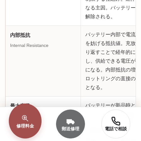
なる主因。バッテリー交
解除される。
バッテリー内部で電流の
内部抵抗
を妨げる抵抗値。充放電
Internal Resistance
り返すことで経年的に増
し、供給できる電圧が不
になる。内部抵抗の増大
ロットリングの直接の引
となる。
バッテリーが新品時と比
最大容量
てどれだけの電力を蓄え
Maximum Capacity
るかを示す指標（%表示
修理料金
郵送修理
電話で相談
iPhoneは「設定」→「
リー」→「バッテリーの