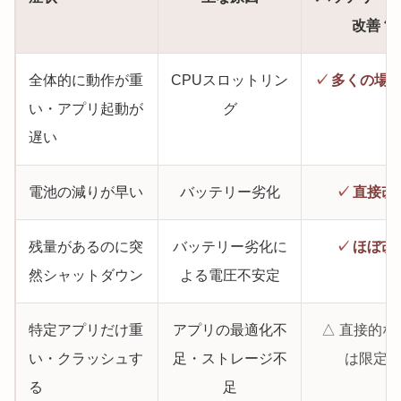
改善？
全体的に動作が重
CPUスロットリン
✓
多くの場
い・アプリ起動が
グ
遅い
電池の減りが早い
バッテリー劣化
✓
直接改
残量があるのに突
バッテリー劣化に
✓
ほぼ改
然シャットダウン
よる電圧不安定
特定アプリだけ重
アプリの最適化不
△ 直接的な
い・クラッシュす
足・ストレージ不
は限定
る
足