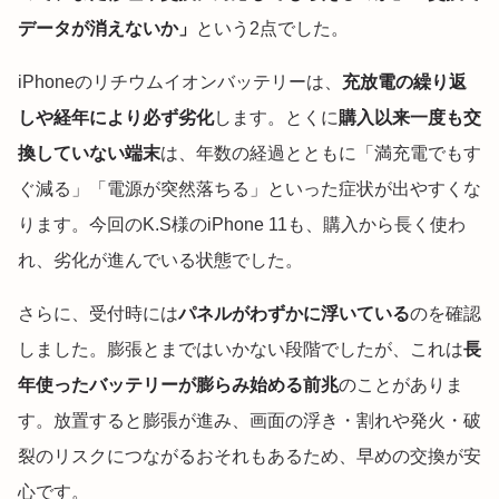
データが消えないか」
という2点でした。
iPhoneのリチウムイオンバッテリーは、
充放電の繰り返
しや経年により必ず劣化
します。とくに
購入以来一度も交
換していない端末
は、年数の経過とともに「満充電でもす
ぐ減る」「電源が突然落ちる」といった症状が出やすくな
ります。今回のK.S様のiPhone 11も、購入から長く使わ
れ、劣化が進んでいる状態でした。
さらに、受付時には
パネルがわずかに浮いている
のを確認
しました。膨張とまではいかない段階でしたが、これは
長
年使ったバッテリーが膨らみ始める前兆
のことがありま
す。放置すると膨張が進み、画面の浮き・割れや発火・破
裂のリスクにつながるおそれもあるため、早めの交換が安
心です。