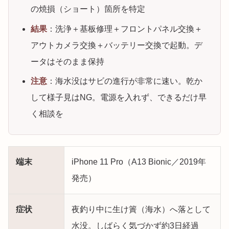
の焼損（ショート）箇所を特定
結果
：洗浄＋基板修理＋フロントパネル交換＋
アウトカメラ交換＋バッテリー交換で起動。デ
ータはそのまま保持
注意
：海水没はサビの進行が非常に速い。乾か
して様子見はNG。電源を入れず、できるだけ早
く相談を
端末
iPhone 11 Pro（A13 Bionic／2019年
発売）
症状
夜釣り中に生け簀（海水）へ落として
水没。しばらく気づかず約3日経過