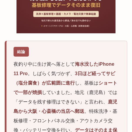
結論
夜釣り中に生け簀へ落として
海水没したiPhone
11 Pro
。しばらく気づかず、
3日ほど経ってサビ
（塩分腐食）が広範囲に進行
し、基板は
ショート
で一部が焼損
していました。地元（鹿児島）では
「データを残す修理はできない」と言われ、
鹿児
島から大阪・心斎橋の当店へ郵送
。特殊洗浄・基
板修理・フロントパネル交換・アウトカメラ交
換・バッテリー交換を行い、
データはそのまま保