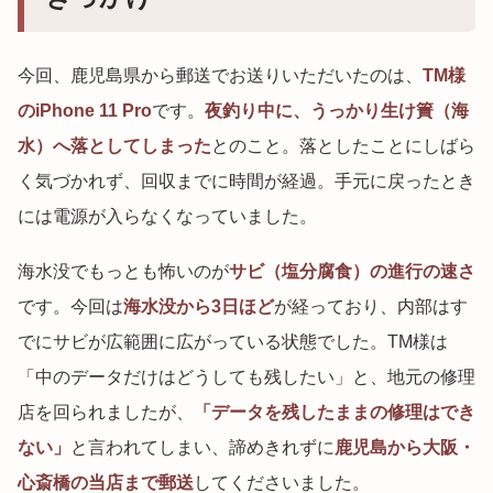
今回、鹿児島県から郵送でお送りいただいたのは、
TM様
のiPhone 11 Pro
です。
夜釣り中に、うっかり生け簀（海
水）へ落としてしまった
とのこと。落としたことにしばら
く気づかれず、回収までに時間が経過。手元に戻ったとき
には電源が入らなくなっていました。
海水没でもっとも怖いのが
サビ（塩分腐食）の進行の速さ
です。今回は
海水没から3日ほど
が経っており、内部はす
でにサビが広範囲に広がっている状態でした。TM様は
「中のデータだけはどうしても残したい」と、地元の修理
店を回られましたが、
「データを残したままの修理はでき
ない」
と言われてしまい、諦めきれずに
鹿児島から大阪・
心斎橋の当店まで郵送
してくださいました。