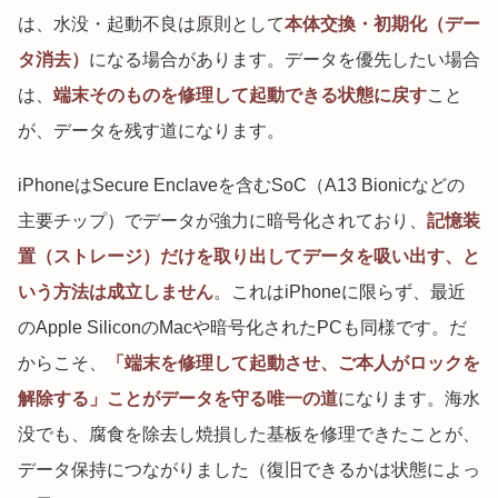
は、水没・起動不良は原則として
本体交換・初期化（デー
タ消去）
になる場合があります。データを優先したい場合
は、
端末そのものを修理して起動できる状態に戻す
こと
が、データを残す道になります。
iPhoneはSecure Enclaveを含むSoC（A13 Bionicなどの
主要チップ）でデータが強力に暗号化されており、
記憶装
置（ストレージ）だけを取り出してデータを吸い出す、と
いう方法は成立しません
。これはiPhoneに限らず、最近
のApple SiliconのMacや暗号化されたPCも同様です。だ
からこそ、
「端末を修理して起動させ、ご本人がロックを
解除する」ことがデータを守る唯一の道
になります。海水
没でも、腐食を除去し焼損した基板を修理できたことが、
データ保持につながりました（復旧できるかは状態によっ