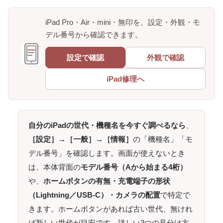
iPad Pro・Air・mini・無印を、設定・外観・モ
デル番号から確認できます。
設定で確認
外観で確認
iPad修理へ
自分のiPadの世代・機種名を今すぐ調べるなら
、
［設定］→［一般］→［情報］
の「機種名」「モ
デル番号」を確認します。画面が使えないとき
は、本体背面の
モデル番号（Aから始まる4桁）
や、
ホームボタンの有無・充電端子の形状
（Lightning／USB-C）・カメラの配置
で特定で
きます。ホームボタンがあれば古い世代、無けれ
ば新しい世代が目安です。詳しい3つの見分け方